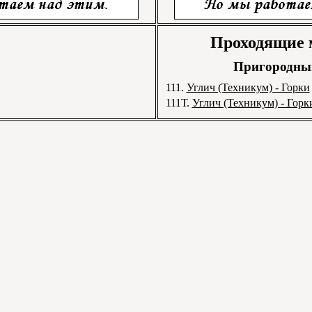
Проходящие
Пригородный
111.
Углич (Техникум) - Горки
111Т.
Углич (Техникум) - Горк