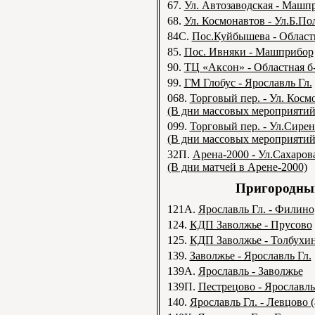
67.
Ул. Автозаводская - Машп
68.
Ул. Космонавтов - Ул.Б.По
84С.
Пос.Куйбышева - Област
85.
Пос. Ивняки - Машприбор
90.
ТЦ «Аксон» - Областная б
99.
ГМ Глобус - Ярославль Гл.
068.
Торговый пер. - Ул. Косм
(В дни массовых мероприятий
099.
Торговый пер. - Ул.Сирен
(В дни массовых мероприятий
32П.
Арена-2000 - Ул.Сахаров
(В дни матчей в Арене-2000)
Пригородный
121А.
Ярославль Гл. - Филино
124.
КДП Заволжье - Прусово
125.
КДП Заволжье - Толбухи
139.
Заволжье - Ярославль Гл.
139А.
Ярославль - Заволжье
139П.
Пестрецово - Ярославль
140.
Ярославль Гл. - Левцово 