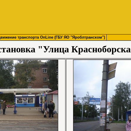
вижение транспорта OnLine (ГБУ ЯО "Яроблтранском")
тановка "Улица Красноборск