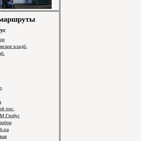
 маршруты
ус
ор
вское кладб.
б.
р
а
ий пос.
ГМ Глобус
рибор
б-ца
вая