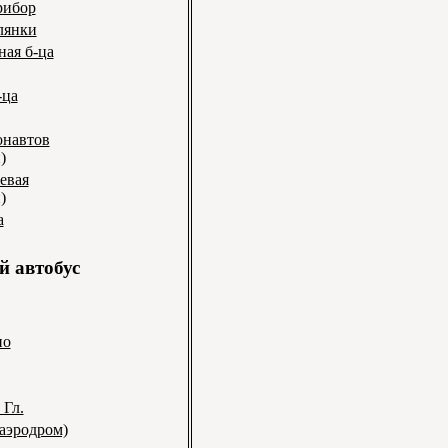
рибор
лянки
ная б-ца
-ца
онавтов
)
евая
)
а
 автобус
но
 Гл.
(аэродром)