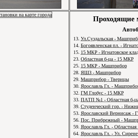
Проходящие
Автоб
13.
Ул.Суздальская - Машприб
14.
Богоявленская пл. - Игнато
15.
15 МКР - Игнатовское клад
23.
Областная б-ца - 15 МКР
25.
15 МКР - Машприбор
28.
ЯШЗ - Машприбор
29.
Машприбор - Тверицы
30.
Ярославль Гл. - Машприбо
32.
ГМ Глобус - 15 МКР
33.
ПАТП №1 - Областная б-ц
39.
Студенческий гор. - Нижн
53.
Ярославский Вернисаж - 
56.
Пос. Прибрежный - Машп
59.
Ярославль Гл. - Областная 
64.
Ярославль Гл. - Ул. Сирене