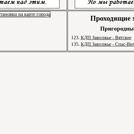
Проходящие
Пригородный
123.
КДП Заволжье - Вятское
135.
КДП Заволжье - Спас-Ви