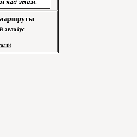
 маршруты
 автобус
талий