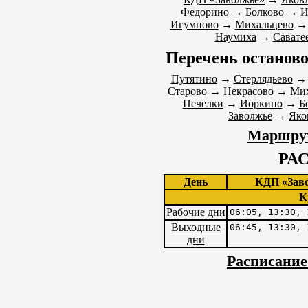
Федорино
→
Болково
→
И
Игумново
→
Михальцево
Наумиха
→
Савате
Перечень останово
Путятино
→
Стерлядьево
Старово
→
Некрасово
→
Мих
Печелки
→
Иоркино
→
Б
Заволжье
→
Яко
Маршрут
РА
День
КДП «Зав
К
Рабочие дни
06:05, 13:30, 
Выходные
06:45, 13:30, 
дни
Расписание 