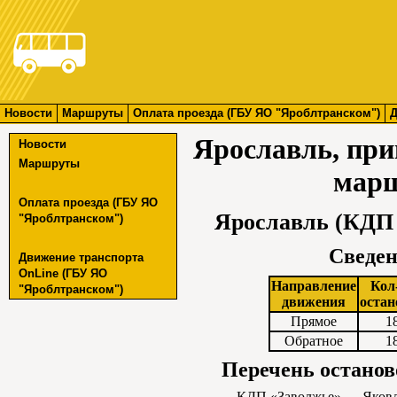
Новости
Маршруты
Оплата проезда (ГБУ ЯО "Яроблтранском")
Д
Ярославль, пр
Новости
Маршруты
марш
Оплата проезда (ГБУ ЯО
Ярославль (КДП 
"Яроблтранском")
Сведен
Движение транспорта
OnLine (ГБУ ЯО
Направление
Кол
"Яроблтранском")
движения
остан
Прямое
1
Обратное
1
Перечень останов
КДП «Заволжье»
→
Яков