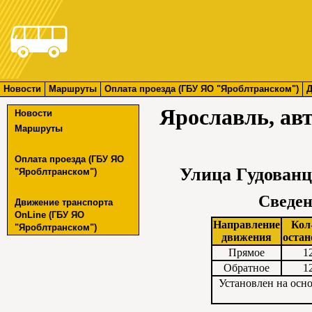
Новости
Маршруты
Оплата проезда (ГБУ ЯО "Яроблтранском")
Д
Ярославль, ав
Новости
Маршруты
Оплата проезда (ГБУ ЯО
Улица Гудованц
"Яроблтранском")
Сведен
Движение транспорта
OnLine (ГБУ ЯО
Направление
Кол
"Яроблтранском")
движения
остан
Прямое
1
Обратное
1
Установлен на осн