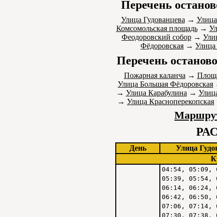
Перечень останов
Улица Гудованцева
→
Улица
Комсомольская площадь
→
Ул
Феодоровский собор
→
Ули
Фёдоровская
→
Улица
Перечень останово
Пожарная каланча
→
Площа
Улица Большая Фёдоровская
→
Улица Карабулина
→
Улиц
→
Улица Красноперекопская
Маршрут
РА
День
Улица Гудо
К
04:54, 05:09, 
05:39, 05:54, 
06:14, 06:24, 
06:42, 06:50, 
07:06, 07:14, 
07:30, 07:38, 