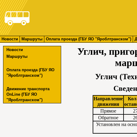
Новости
Маршруты
Оплата проезда (ГБУ ЯО "Яроблтранском")
Д
Углич, приг
Новости
Маршруты
марш
Оплата проезда (ГБУ ЯО
Углич (Тех
"Яроблтранском")
Сведен
Движение транспорта
OnLine (ГБУ ЯО
Направление
Кол
"Яроблтранском")
движения
остан
Прямое
2
Обратное
2
Установлен на осн