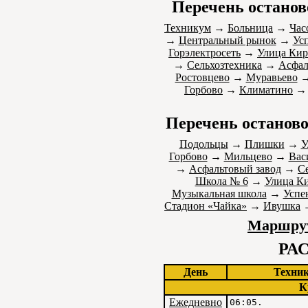
Перечень останов
Техникум
→
Больница
→
Час
→
Центральный рынок
→
Ус
Горэлектросеть
→
Улица Кир
→
Сельхозтехника
→
Асфал
Ростовцево
→
Муравьево
Горбово
→
Климатино
Перечень останово
Подольцы
→
Плишки
→
У
Горбово
→
Мильцево
→
Вас
→
Асфальтовый завод
→
С
Школа № 6
→
Улица К
Музыкальная школа
→
Успе
Стадион «Чайка»
→
Ивушка
Маршрут
РА
День
Техни
К
Ежедневно
06:05.