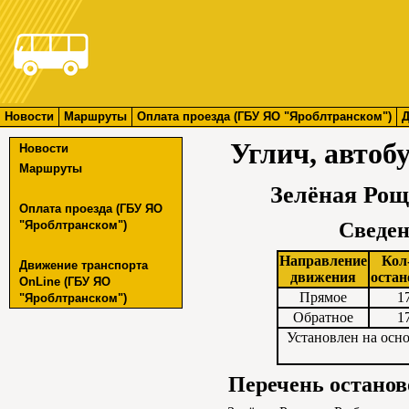
Новости
Маршруты
Оплата проезда (ГБУ ЯО "Яроблтранском")
Д
Углич, авто
Новости
Маршруты
Зелёная Рощ
Оплата проезда (ГБУ ЯО
"Яроблтранском")
Сведен
Направление
Кол
Движение транспорта
движения
остан
OnLine (ГБУ ЯО
Прямое
1
"Яроблтранском")
Обратное
1
Установлен на осн
Перечень останов