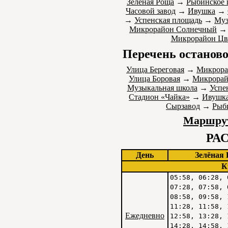
Зелёная Роща
→
Рыбинское 
Часовой завод
→
Ивушка
→
→
Успенская площадь
→
Муз
Микрорайон Солнечный
Микрорайон Цв
Перечень останово
Улица Береговая
→
Микрора
Улица Боровая
→
Микрорай
Музыкальная школа
→
Успе
Стадион «Чайка»
→
Ивушк
Сырзавод
→
Рыб
Маршрут
РА
День
Зелёная
К
05:58, 06:28, 
07:28, 07:58, 
08:58, 09:58, 
11:28, 11:58, 
Ежедневно
12:58, 13:28, 
14:28, 14:58, 